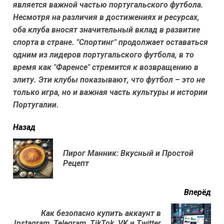
является важной частью португальского футбола.
Несмотря на различия в достижениях и ресурсах,
оба клуба вносят значительный вклад в развитие
спорта в стране. "Спортинг" продолжает оставаться
одним из лидеров португальского футбола, в то
время как "Фаренсе" стремится к возвращению в
элиту. Эти клубы показывают, что футбол – это не
только игра, но и важная часть культуры и истории
Португалии.
читать
Назад
еще
Пирог Манник: Вкусный и Простой
Пр
Рецепт
нов
Вперёд
Как безопасно купить аккаунт в
Next
Instagram, Telegram, TikTok, VK и Twitter