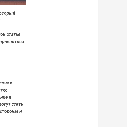
который
к
ой статье
справляться
ссом и
отке
ние и
могут стать
 стороны и