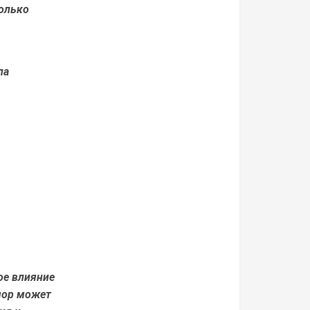
колько
ла
ое влияние
мор может