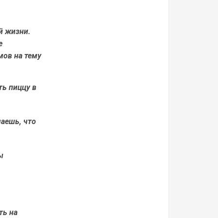
й жизни.
е
мов на тему
ть пиццу в
маешь, что
ы
ть на