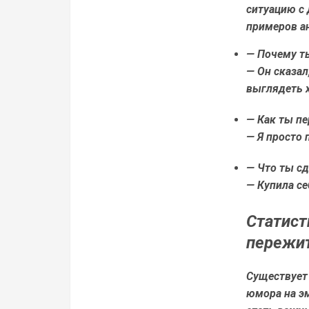
ситуацию с
примеров ан
— Почему т
— Он сказал
выглядеть х
— Как ты п
— Я просто 
— Что ты с
— Купила се
Статист
пережит
Существует
юмора на э