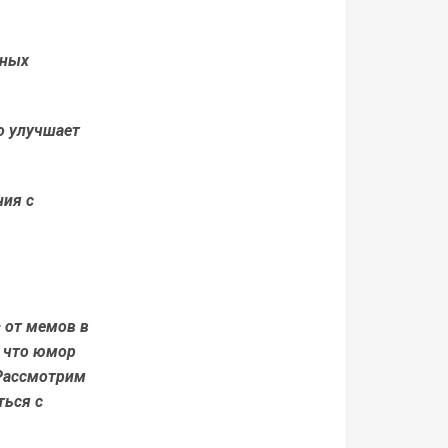
вных
о улучшает
ния с
 от мемов в
, что юмор
 Рассмотрим
ться с