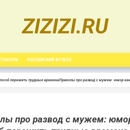
ZIZIZI.RU
КУЛЬТУРА
РОССИЙСКИЙ ФУТБОЛ
пособ пережить трудные времена
Приколы про развод с мужем: юмор ка
лы про развод с мужем: юмо