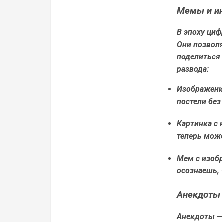
Мемы и ин
В эпоху ци
Они позвол
поделиться
развода:
Изображение
постели без
Картинка с 
теперь може
Мем с изобр
осознаешь, 
Анекдоты 
Анекдоты —