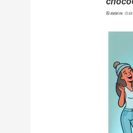
спосо
zizizi.ru
22