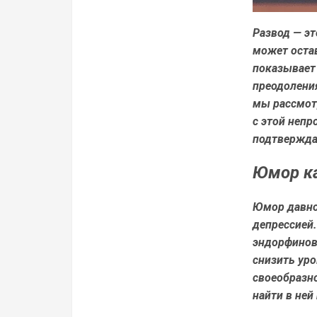
Развод — э
может остав
показывает
преодоления
мы рассмот
с этой непр
подтвержда
Юмор ка
Юмор давно
депрессией
эндорфинов
снизить уро
своеобразно
найти в не