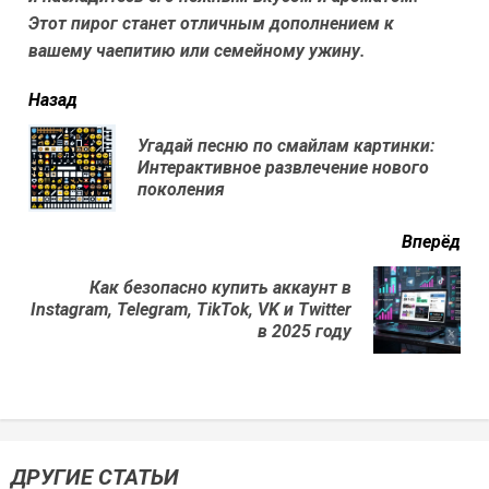
Этот пирог станет отличным дополнением к
вашему чаепитию или семейному ужину.
читать
Назад
еще
Угадай песню по смайлам картинки:
Пр
Интерактивное развлечение нового
нов
поколения
Вперёд
Как безопасно купить аккаунт в
Next
Instagram, Telegram, TikTok, VK и Twitter
post:
в 2025 году
ДРУГИЕ СТАТЬИ