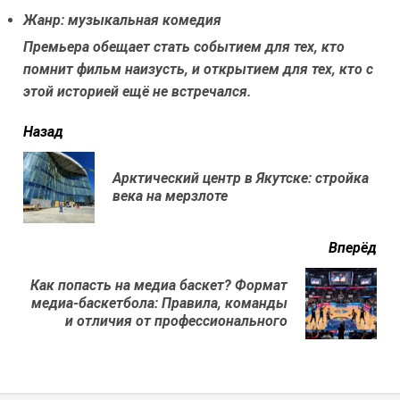
Жанр: музыкальная комедия
Премьера обещает стать событием для тех, кто
помнит фильм наизусть, и открытием для тех, кто с
этой историей ещё не встречался.
читать
Назад
еще
Арктический центр в Якутске: стройка
Пр
века на мерзлоте
нов
Вперёд
Как попасть на медиа баскет? Формат
Next
медиа-баскетбола: Правила, команды
post:
и отличия от профессионального