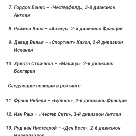
Гордон Бэнкс
– «Честерфилд», 3-й дивизион
Англии
Раймон Копа
– «Анжер», 2-й дивизион Франции
Давид Вилья
– «Спортинг» Хихон, 2-й дивизион
Испании
Христо Стоичков
– «Марица», 2-й дивизион
Болгарии
Следующие позиции в рейтинге
Франк Рибери
– «Булонь», 4-й дивизион Франции
Иан Раш
– «Честер Сити», 3-й дивизион Англии
Руд ван Нистелрой
– «Ден Босх», 2-й дивизион
Нидерландов